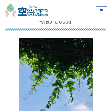
コ
ン
初めての方
テ
ン
ツ
へ
ス
キ
ッ
プ