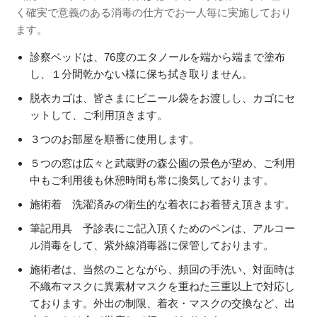
く確実で意義のある消毒の仕方でお一人毎に実施しており
ます。
診察ベッドは、76度のエタノールを端から端まで塗布
し、１分間乾かない様に保ち拭き取りません。
脱衣カゴは、皆さまにビニール袋をお渡しし、カゴにセ
ットして、ご利用頂きます。
３つのお部屋を順番に使用します。
５つの窓は広々と武蔵野の森公園の景色が望め、ご利用
中もご利用後も休憩時間も常に換気しております。
施術着 洗濯済みの衛生的な着衣にお着替え頂きます。
筆記用具 予診表にご記入頂くためのペンは、アルコー
ル消毒をして、紫外線消毒器に保管しております。
施術者は、当然のことながら、頻回の手洗い、対面時は
不織布マスクに異素材マスクを重ねた三重以上で対応し
ております。外出の制限、着衣・マスクの交換など、出